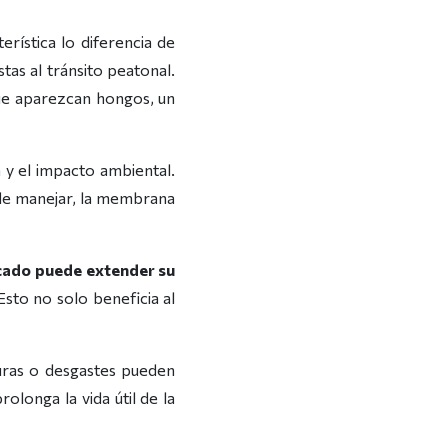
erística lo diferencia de
as al tránsito peatonal.
que aparezcan hongos, un
 y el impacto ambiental.
s de manejar, la membrana
icado puede extender su
 Esto no solo beneficia al
uras o desgastes pueden
longa la vida útil de la